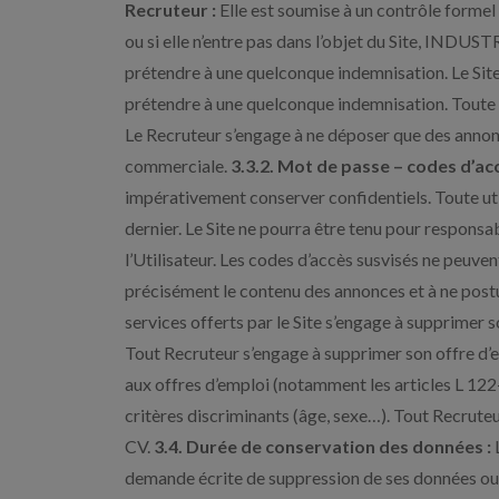
Recruteur :
Elle est soumise à un contrôle formel 
ou si elle n’entre pas dans l’objet du Site, INDUS
prétendre à une quelconque indemnisation. Le Site
prétendre à une quelconque indemnisation. Toute o
Le Recruteur s’engage à ne déposer que des annonces
commerciale.
3.3.2. Mot de passe – codes d’acc
impérativement conserver confidentiels. Toute util
dernier. Le Site ne pourra être tenu pour respon
l’Utilisateur. Les codes d’accès susvisés ne peuven
précisément le contenu des annonces et à ne postul
services offerts par le Site s’engage à supprimer 
Tout Recruteur s’engage à supprimer son offre d’em
aux offres d’emploi (notamment les articles L 122-4
critères discriminants (âge, sexe…). Tout Recrute
CV.
3.4. Durée de conservation des données :
L
demande écrite de suppression de ses données ou q