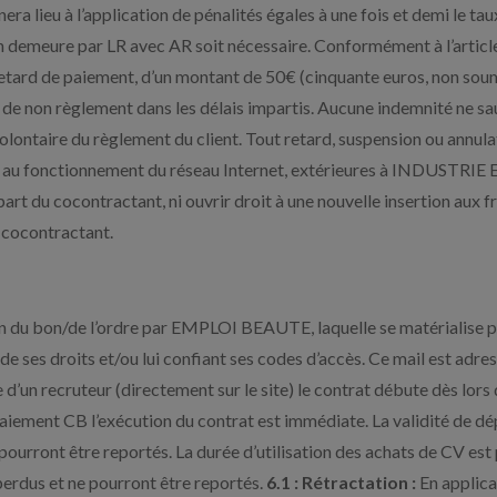
 lieu à l’application de pénalités égales à une fois et demi le taux
 en demeure par LR avec AR soit nécessaire. Conformément à l’art
e retard de paiement, d’un montant de 50€ (cinquante euros, non 
s de non règlement dans les délais impartis. Aucune indemnité ne sau
olontaire du règlement du client. Tout retard, suspension ou annulat
 au fonctionnement du réseau Internet, extérieures à INDUSTRIE 
part du cocontractant, ni ouvrir droit à une nouvelle insertion a
 cocontractant.
on du bon/de l’ordre par EMPLOI BEAUTE, laquelle se matérialise pa
 de ses droits et/ou lui confiant ses codes d’accès. Ce mail est ad
d’un recruteur (directement sur le site) le contrat débute dès lors
 paiement CB l’exécution du contrat est immédiate. La validité de 
e pourront être reportés. La durée d’utilisation des achats de CV es
erdus et ne pourront être reportés.
6.1 : Rétractation :
En applica