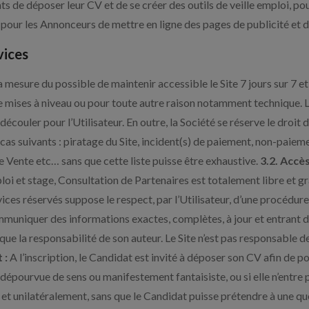
ts de déposer leur CV et de se créer des outils de veille emploi, po
 pour les Annonceurs de mettre en ligne des pages de publicité et 
vices
la mesure du possible de maintenir accessible le Site 7 jours sur 7 e
mises à niveau ou pour toute autre raison notamment technique. Le
écouler pour l’Utilisateur. En outre, la Société se réserve le droi
les cas suivants : piratage du Site, incident(s) de paiement, non-p
Vente etc… sans que cette liste puisse être exhaustive.
3.2. Accès
loi et stage, Consultation de Partenaires est totalement libre et gr
vices réservés suppose le respect, par l’Utilisateur, d’une procédure
mmuniquer des informations exactes, complètes, à jour et entrant da
que la responsabilité de son auteur. Le Site n’est pas responsable 
 :
A l’inscription, le Candidat est invité à déposer son CV afin de p
est dépourvue de sens ou manifestement fantaisiste, ou si elle n’en
is et unilatéralement, sans que le Candidat puisse prétendre à une 