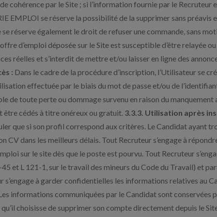
de cohérence par le Site ; si l’information fournie par le Recruteu
TRIE EMPLOI se réserve la possibilité de la supprimer sans préavis e
 se réserve également le droit de refuser une commande, sans motif,
ffre d’emploi déposée sur le Site est susceptible d’être relayée 
 réelles et s’interdit de mettre et/ou laisser en ligne des annonces
ès :
Dans le cadre de la procédure d’inscription, l’Utilisateur se cré
isation effectuée par le biais du mot de passe et/ou de l’identifian
sable de toute perte ou dommage survenu en raison du manquement a
t être cédés à titre onéreux ou gratuit.
3.3.3. Utilisation après ins
er que si son profil correspond aux critères. Le Candidat ayant tro
son CV dans les meilleurs délais. Tout Recruteur s’engage à répondr
ploi sur le site dès que le poste est pourvu. Tout Recruteur s’engag
5 et L 121-1, sur le travail des mineurs du Code du Travail) et par
ur s’engage à garder confidentielles les informations relatives au
es informations communiquées par le Candidat sont conservées par 
u’il choisisse de supprimer son compte directement depuis le Site.