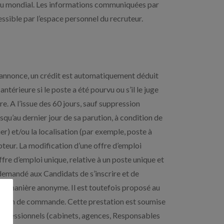
eau mondial. Les informations communiquées par
ssible par l’espace personnel du recruteur.
’annonce, un crédit est automatiquement déduit
térieure si le poste a été pourvu ou s’il le juge
re. A l’issue des 60 jours, sauf suppression
qu’au dernier jour de sa parution, à condition de
) et/ou la localisation (par exemple, poste à
pteur. La modification d’une offre d’emploi
fre d’emploi unique, relative à un poste unique et
t demandé aux Candidats de s’inscrire et de
de manière anonyme. Il est toutefois proposé au
 le bon de commande. Cette prestation est soumise
professionnels (cabinets, agences, Responsables