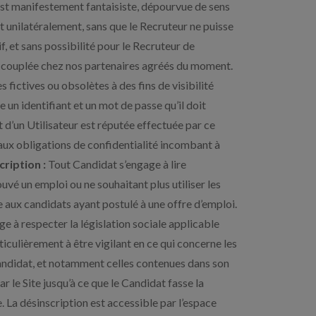
r est manifestement fantaisiste, dépourvue de sens
t unilatéralement, sans que le Recruteur ne puisse
 et sans possibilité pour le Recruteur de
ou couplée chez nos partenaires agréés du moment.
 fictives ou obsolètes à des fins de visibilité
e un identifiant et un mot de passe qu’il doit
t d’un Utilisateur est réputée effectuée par ce
ux obligations de confidentialité incombant à
cription :
Tout Candidat s’engage à lire
uvé un emploi ou ne souhaitant plus utiliser les
e aux candidats ayant postulé à une offre d’emploi.
e à respecter la législation sociale applicable
ticulièrement à être vigilant en ce qui concerne les
 Candidat, et notamment celles contenues dans son
le Site jusqu’à ce que le Candidat fasse la
 La désinscription est accessible par l’espace