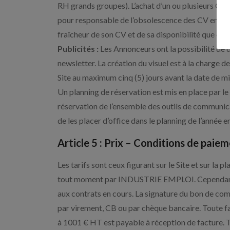
RH grands groupes). L’achat d’un ou plusieurs CV 
pour responsable de l’obsolescence des CV enregist
fraîcheur de son CV et de sa disponibilité que ce
Publicités :
Les Annonceurs ont la possibilité de d
newsletter. La création du visuel est à la charge
Site au maximum cinq (5) jours avant la date de mis
Un planning de réservation est mis en place par le 
réservation de l’ensemble des outils de communicat
de les placer d’office dans le planning de l’année 
Article 5 : Prix – Conditions de paie
Les tarifs sont ceux figurant sur le Site et sur la
tout moment par INDUSTRIE EMPLOI. Cependant, sa
aux contrats en cours. La signature du bon de com
par virement, CB ou par chèque bancaire. Toute f
à 1001 € HT est payable à réception de facture. 