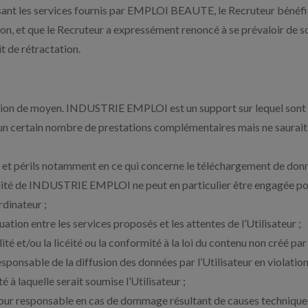
lisant les services fournis par EMPLOI BEAUTE, le Recruteur bénéf
ion, et que le Recruteur a expressément renoncé à se prévaloir de so
t de rétractation.
gation de moyen. INDUSTRIE EMPLOI est un support sur lequel sont 
e un certain nombre de prestations complémentaires mais ne saurait 
ues et périls notamment en ce qui concerne le téléchargement de donn
ité de INDUSTRIE EMPLOI ne peut en particulier être engagée pou
dinateur ;
on entre les services proposés et les attentes de l’Utilisateur ;
é et/ou la licéité ou la conformité à la loi du contenu non créé
nsable de la diffusion des données par l’Utilisateur en violation
té à laquelle serait soumise l’Utilisateur ;
 responsable en cas de dommage résultant de causes techniques e