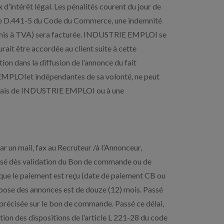
 d’intérêt légal. Les pénalités courent du jour de
icle D.441-5 du Code du Commerce, une indemnité
soumis à TVA) sera facturée. INDUSTRIE EMPLOI se
rait être accordée au client suite à cette
ion dans la diffusion de l’annonce du fait
EMPLOIet indépendantes de sa volonté, ne peut
ux frais de INDUSTRIE EMPLOI ou à une
r un mail, fax au Recruteur /à l’Annonceur,
ressé dès validation du Bon de commande ou de
 que le paiement est reçu (date de paiement CB ou
dépose des annonces est de douze (12) mois. Passé
t précisée sur le bon de commande. Passé ce délai,
tion des dispositions de l’article L 221-28 du code