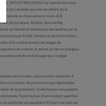
Recruteur. INDUSTRIE EMPLOI ne saurait être tenu
lité du Candidat qui fait son affaire de la
mmercialisée ou d’une annonce seule.
4.3.
e, Pavé, Skyscrapper, Bouton, Sponsoring
 fournir au format et dimensions demandées par le
 proposé par le Site, l’emploi ou de la formation.
cadre d’un contrat annuel, les plages de
ignature du contrat. A défaut, le Site se chargera
renouvellement de contrat supérieur ou égal.
tionnés en hors taxe. Les prix sont révisables à
ns ou baisses de prix ne sont pas applicables
ation de la prestation. Toute facture est payable
a commande. Toute facture d’un montant supérieur
de publicité, est payable à 45 jours net date de