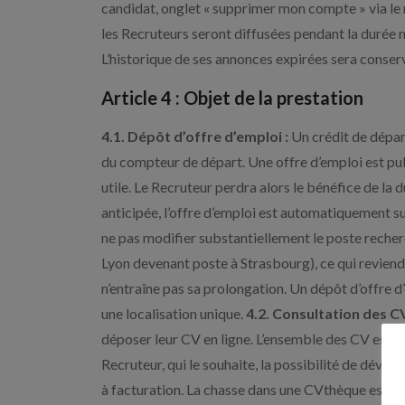
candidat, onglet « supprimer mon compte » via le
les Recruteurs seront diffusées pendant la durée 
L’historique de ses annonces expirées sera conserv
Article 4 : Objet de la prestation
4.1. Dépôt d’offre d’emploi :
Un crédit de dépar
du compteur de départ. Une offre d’emploi est publi
utile. Le Recruteur perdra alors le bénéfice de la 
anticipée, l’offre d’emploi est automatiquement su
ne pas modifier substantiellement le poste recher
Lyon devenant poste à Strasbourg), ce qui reviendr
n’entraîne pas sa prolongation. Un dépôt d’offre d
une localisation unique.
4.2. Consultation des CV
déposer leur CV en ligne. L’ensemble des CV est m
Recruteur, qui le souhaite, la possibilité de dév
à facturation. La chasse dans une CVthèque est un