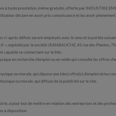
es à toute prestation, même gratuite, offerte par INDUSTRIE EMPLO
isateur déclare en avoir pris connaissance et les avoir pleinement a
s ci-après définis seront employés avec le sens et la portée suivant
oi.fr », exploité par la société JEANBAUCHE, 41 rue des Plantes, 75
et capable se connectant sur le Site.
sique en recherche d’emploi ou en veille qui consulte les offres d’e
hysique ou morale, qui dépose une (des) offre(s) d’emploi et/ou cons
hysique ou morale, qui diffuse de la publicité sur le site.
ustrie, a pour but de mettre en relation des entreprises et des profe
es à disposition