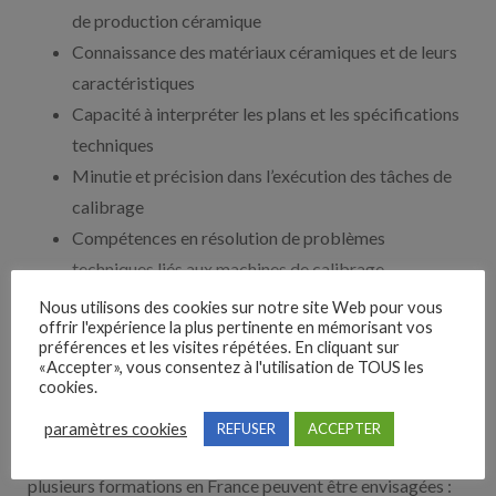
de production céramique
Connaissance des matériaux céramiques et de leurs
caractéristiques
Capacité à interpréter les plans et les spécifications
techniques
Minutie et précision dans l’exécution des tâches de
calibrage
Compétences en résolution de problèmes
techniques liés aux machines de calibrage
Connaissance des normes de sécurité et de qualité
Nous utilisons des cookies sur notre site Web pour vous
offrir l'expérience la plus pertinente en mémorisant vos
propres à l’industrie céramique
préférences et les visites répétées. En cliquant sur
«Accepter», vous consentez à l'utilisation de TOUS les
cookies.
Formation
paramètres cookies
REFUSER
ACCEPTER
Pour devenir calibreur sur machine en industrie céramique,
plusieurs formations en France peuvent être envisagées :