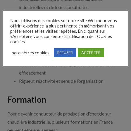
industrielles et de leurs spécificités
Compétences en régulation et en contrôle des
Nous utilisons des cookies sur notre site Web pour vous
paramètres de fonctionnement
offrir l'expérience la plus pertinente en mémorisant vos
préférences et les visites répétées. En cliquant sur
Capacité à analyser et à résoudre les problèmes
«Accepter», vous consentez à l'utilisation de TOUS les
techniques
cookies.
Connaissance des réglementations en matière de
paramètres cookies
REFUSER
ACCEPTER
sécurité et d’environnement
Capacité à travailler en équipe et à communiquer
efficacement
Rigueur, réactivité et sens de l’organisation
Formation
Pour devenir conducteur de production d’énergie sur
chaudière industrielle, plusieurs formations en France
peuvent être envisagées :