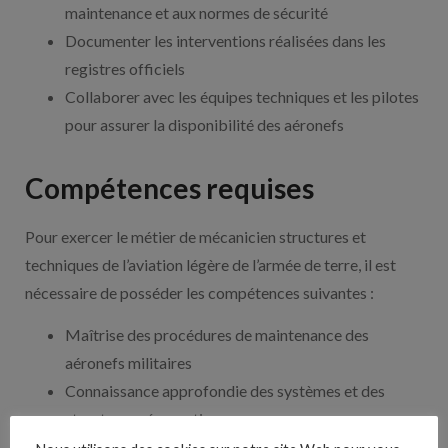
maintenance et aux normes de sécurité
Documenter les interventions réalisées dans les
registres officiels
Collaborer avec les équipes techniques et les pilotes
pour assurer la disponibilité des aéronefs
Compétences requises
Pour exercer le métier de mécanicien structures et
techniques de l’aviation légère de l’armée de terre, il est
nécessaire de posséder les compétences suivantes :
Maîtrise des procédures de maintenance des
aéronefs militaires
Connaissance approfondie des systèmes et des
structures aéronautiques
Capacité à diagnostiquer et à résoudre les pannes et