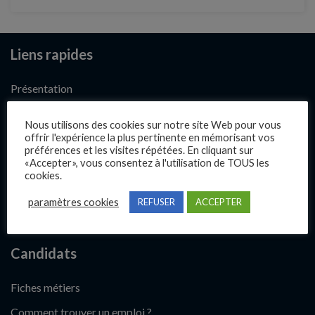
Liens rapides
Présentation
Publier une annonce
Nous utilisons des cookies sur notre site Web pour vous
Offres d’emploi
offrir l'expérience la plus pertinente en mémorisant vos
préférences et les visites répétées. En cliquant sur
Questions fréquentes
«Accepter», vous consentez à l'utilisation de TOUS les
cookies.
Blog
paramètres cookies
REFUSER
ACCEPTER
Contact
Candidats
Fiches métiers
Comment trouver un emploi ?