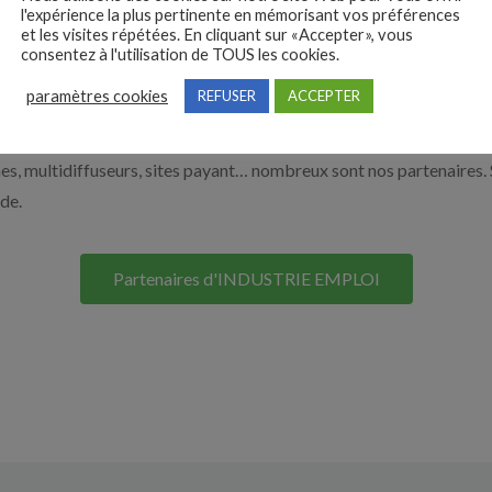
l'expérience la plus pertinente en mémorisant vos préférences
 vous aider à recruter en cliquant sur le bouton ci-dessous.
et les visites répétées. En cliquant sur «Accepter», vous
consentez à l'utilisation de TOUS les cookies.
paramètres cookies
REFUSER
ACCEPTER
Nos solutions entreprises
s, multidiffuseurs, sites payant… nombreux sont nos partenaires. 
ide.
Partenaires d'INDUSTRIE EMPLOI