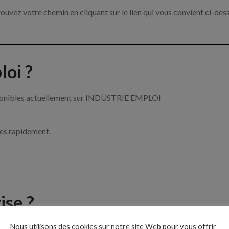
ouvez votre chemin en cliquant sur le lien qui vous convient ci-des
oi ?
disponibles actuellement sur INDUSTRIE EMPLOI
ces rapidement.
ise ?
Nous utilisons des cookies sur notre site Web pour vous offrir
e de l’industrie par exemple un mécanicien maintenance, un cariste 