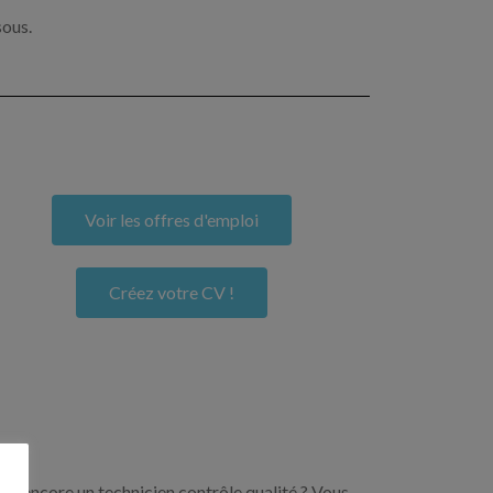
sous.
Voir les offres d'emploi
Créez votre CV !
ou encore un technicien contrôle qualité ? Vous