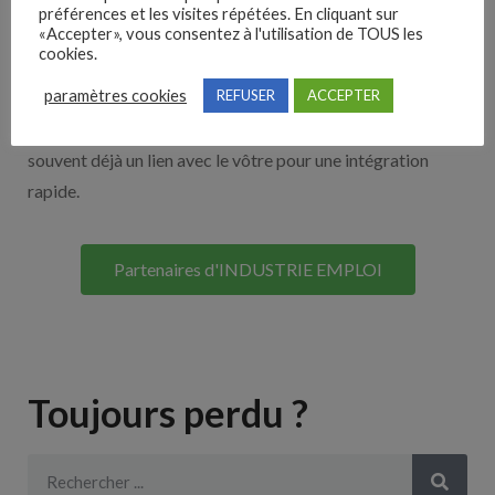
Nos solutions entreprises
préférences et les visites répétées. En cliquant sur
«Accepter», vous consentez à l'utilisation de TOUS les
cookies.
Découvrez nos partenaires ! Moteurs de recherches,
paramètres cookies
REFUSER
ACCEPTER
multidiffuseurs, sites payant… nombreux sont nos
partenaires. Si vous travaillez avec un ATS nous avons
souvent déjà un lien avec le vôtre pour une intégration
rapide.
Partenaires d'INDUSTRIE EMPLOI
Toujours perdu ?