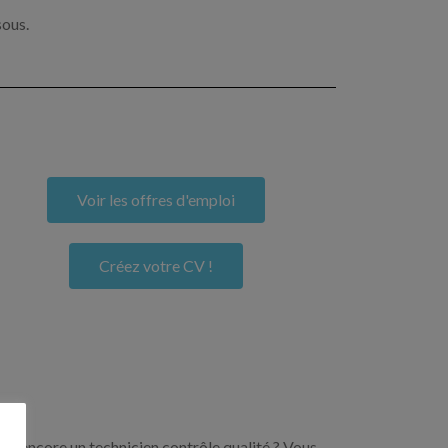
sous.
Voir les offres d'emploi
Créez votre CV !
ou encore un technicien contrôle qualité ? Vous