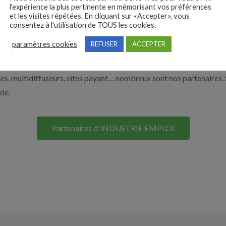
l'expérience la plus pertinente en mémorisant vos préférences
 vous aider à recruter en cliquant sur le bouton ci-dessous.
et les visites répétées. En cliquant sur «Accepter», vous
consentez à l'utilisation de TOUS les cookies.
paramètres cookies
REFUSER
ACCEPTER
Nos solutions entreprises
s, multidiffuseurs, sites payant… nombreux sont nos partenaires. 
ide.
Partenaires d'INDUSTRIE EMPLOI