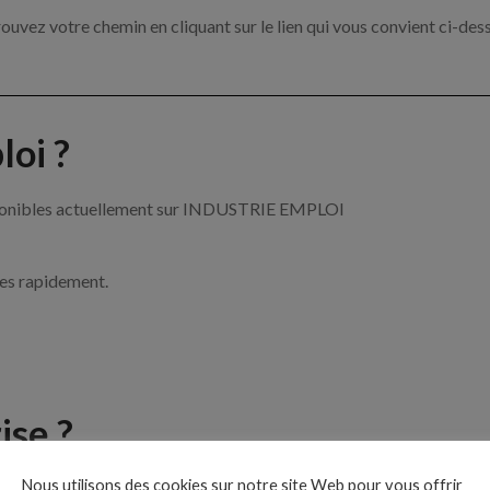
ouvez votre chemin en cliquant sur le lien qui vous convient ci-des
oi ?
disponibles actuellement sur INDUSTRIE EMPLOI
ces rapidement.
ise ?
Nous utilisons des cookies sur notre site Web pour vous offrir
e de l’industrie par exemple un mécanicien maintenance, un cariste 