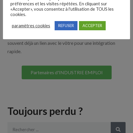
Nos solutions entreprises
préférences et les visites répétées. En cliquant sur
«Accepter», vous consentez à l'utilisation de TOUS les
cookies.
Découvrez nos partenaires ! Moteurs de recherches,
paramètres cookies
REFUSER
ACCEPTER
multidiffuseurs, sites payant… nombreux sont nos
partenaires. Si vous travaillez avec un ATS nous avons
souvent déjà un lien avec le vôtre pour une intégration
rapide.
Partenaires d'INDUSTRIE EMPLOI
Toujours perdu ?