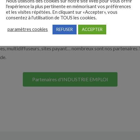
Nous utilisons des cookies sur notre site Web pour vous offrir
l'expérience la plus pertinente en mémorisant vos préférences
 vous aider à recruter en cliquant sur le bouton ci-dessous.
et les visites répétées. En cliquant sur «Accepter», vous
consentez à l'utilisation de TOUS les cookies.
paramètres cookies
REFUSER
ACCEPTER
Nos solutions entreprises
s, multidiffuseurs, sites payant… nombreux sont nos partenaires. 
ide.
Partenaires d'INDUSTRIE EMPLOI