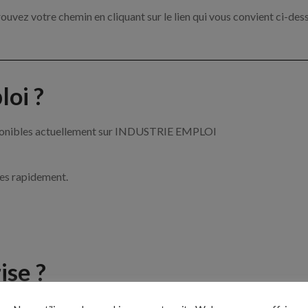
ouvez votre chemin en cliquant sur le lien qui vous convient ci-des
oi ?
disponibles actuellement sur INDUSTRIE EMPLOI
ces rapidement.
ise ?
e de l’industrie par exemple un mécanicien maintenance, un cariste 