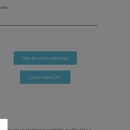
sous.
Voir les offres d'emploi
Créez votre CV !
ou encore un technicien contrôle qualité ? Vous