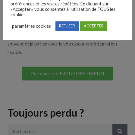
Nos solutions entreprises
préférences et les visites répétées. En cliquant sur
«Accepter», vous consentez à l'utilisation de TOUS les
cookies.
Découvrez nos partenaires ! Moteurs de recherches,
paramètres cookies
REFUSER
ACCEPTER
multidiffuseurs, sites payant… nombreux sont nos
partenaires. Si vous travaillez avec un ATS nous avons
souvent déjà un lien avec le vôtre pour une intégration
rapide.
Partenaires d'INDUSTRIE EMPLOI
Toujours perdu ?