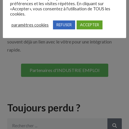
Nos solutions entreprises
préférences et les visites répétées. En cliquant sur
«Accepter», vous consentez à l'utilisation de TOUS les
cookies.
Découvrez nos partenaires ! Moteurs de recherches,
paramètres cookies
REFUSER
ACCEPTER
multidiffuseurs, sites payant… nombreux sont nos
partenaires. Si vous travaillez avec un ATS nous avons
souvent déjà un lien avec le vôtre pour une intégration
rapide.
Partenaires d'INDUSTRIE EMPLOI
Toujours perdu ?