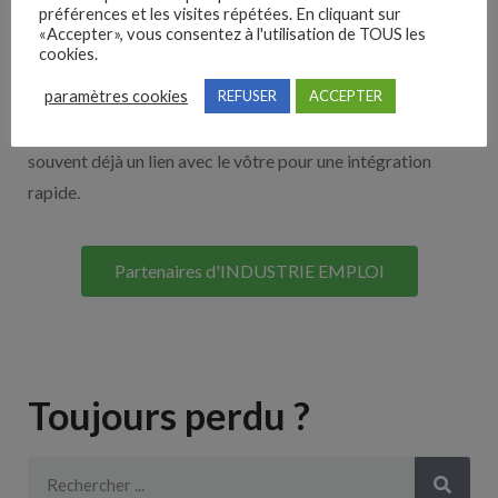
Nos solutions entreprises
préférences et les visites répétées. En cliquant sur
«Accepter», vous consentez à l'utilisation de TOUS les
cookies.
Découvrez nos partenaires ! Moteurs de recherches,
paramètres cookies
REFUSER
ACCEPTER
multidiffuseurs, sites payant… nombreux sont nos
partenaires. Si vous travaillez avec un ATS nous avons
souvent déjà un lien avec le vôtre pour une intégration
rapide.
Partenaires d'INDUSTRIE EMPLOI
Toujours perdu ?