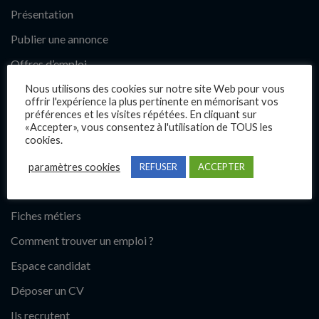
Présentation
Publier une annonce
Offres d’emploi
Questions fréquentes
Nous utilisons des cookies sur notre site Web pour vous
offrir l'expérience la plus pertinente en mémorisant vos
Blog
préférences et les visites répétées. En cliquant sur
«Accepter», vous consentez à l'utilisation de TOUS les
Contact
cookies.
paramètres cookies
REFUSER
ACCEPTER
Candidats
Fiches métiers
Comment trouver un emploi ?
Espace candidat
Déposer un CV
Ils recrutent