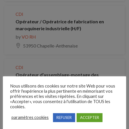
CDI
Opérateur / Opératrice de fabrication en
maroquinerie industrielle (H/F)
by
VO RH
53950 Chapelle-Anthenaise
CDI
Opérateur d’assemblage-montage des
industries des cuirs et peaux et matériaux
Nous utilisons des cookies sur notre site Web pour vous
associés (H/F)
offrir l'expérience la plus pertinente en mémorisant vos
préférences et les visites répétées. En cliquant sur
by
VO RH
«Accepter», vous consentez à l'utilisation de TOUS les
35300 Fougères
cookies.
paramètres cookies
REFUSER
ACCEPTER
CDI