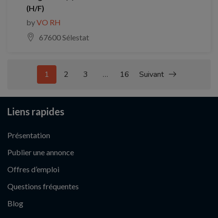
(H/F)
by
VO RH
67600 Sélestat
1
2
3
…
16
Suivant
Liens rapides
Présentation
Publier une annonce
Offres d’emploi
Questions fréquentes
Blog