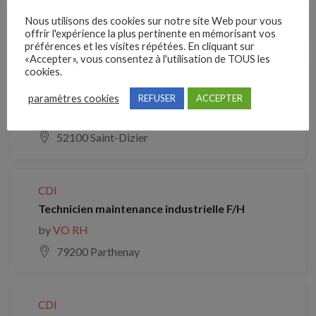
by
VO RH
Nous utilisons des cookies sur notre site Web pour vous
47310 Estillac
offrir l'expérience la plus pertinente en mémorisant vos
préférences et les visites répétées. En cliquant sur
«Accepter», vous consentez à l'utilisation de TOUS les
cookies.
CDI
Responsable méthodes industrielles (H/F)
paramètres cookies
REFUSER
ACCEPTER
by
VO RH
52100 Saint-Dizier
CDI
Technicien maintenance industrielle F/H
by
VO RH
79200 Parthenay
CDI