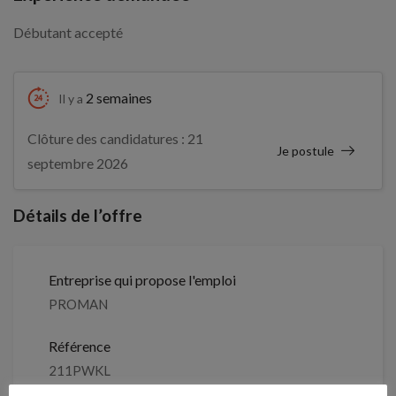
Débutant accepté
2 semaines
Il y a
Clôture des candidatures : 21
Je postule
septembre 2026
Détails de l’offre
Entreprise qui propose l'emploi
PROMAN
Référence
211PWKL