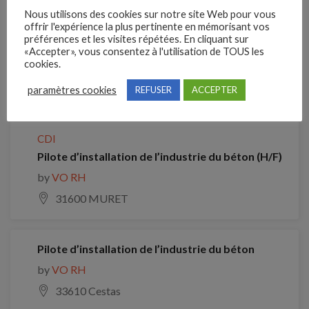
Nous utilisons des cookies sur notre site Web pour vous
Clôture des candidatures : 21 septembre 2026
offrir l'expérience la plus pertinente en mémorisant vos
préférences et les visites répétées. En cliquant sur
«Accepter», vous consentez à l'utilisation de TOUS les
Je postule
cookies.
paramètres cookies
REFUSER
ACCEPTER
Emplois similaires
CDI
Pilote d’installation de l’industrie du béton (H/F)
by
VO RH
31600 MURET
Pilote d’installation de l’industrie du béton
by
VO RH
33610 Cestas