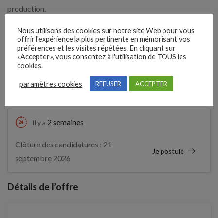
production.
Tous nos postes sont ouverts aux personnes en situation de
Nous utilisons des cookies sur notre site Web pour vous
handicap.
offrir l'expérience la plus pertinente en mémorisant vos
préférences et les visites répétées. En cliquant sur
«Accepter», vous consentez à l'utilisation de TOUS les
Expérience demandée
cookies.
paramètres cookies
REFUSER
ACCEPTER
2 An(s)
2 semaines
Il y a
Clôture des candidatures : 21
Je postule
septembre 2026
Détails de l’offre