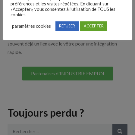
Nos solutions entreprises
préférences et les visites répétées. En cliquant sur
«Accepter», vous consentez à l'utilisation de TOUS les
cookies.
Découvrez nos partenaires ! Moteurs de recherches,
paramètres cookies
REFUSER
ACCEPTER
multidiffuseurs, sites payant… nombreux sont nos
partenaires. Si vous travaillez avec un ATS nous avons
souvent déjà un lien avec le vôtre pour une intégration
rapide.
Partenaires d'INDUSTRIE EMPLOI
Toujours perdu ?