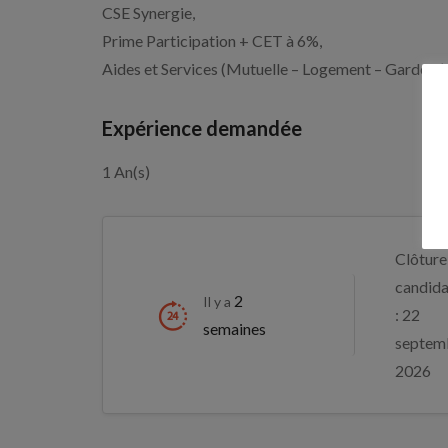
CSE Synergie,
Prime Participation + CET à 6%,
Aides et Services (Mutuelle – Logement – Garde d’
Expérience demandée
1 An(s)
Clôture
candida
2
Il y a
: 22
semaines
septem
2026