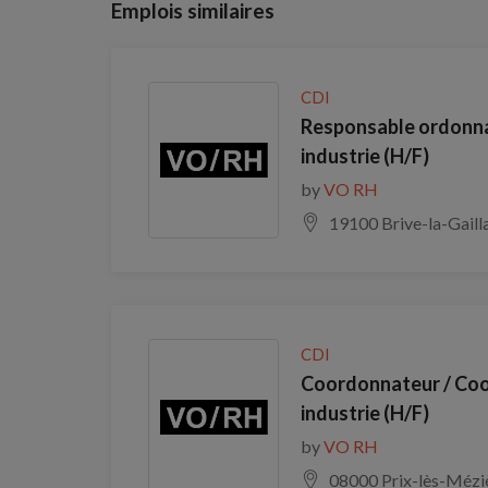
Emplois similaires
CDI
Responsable ordonna
industrie (H/F)
by
VO RH
19100 Brive-la-Gaill
CDI
Coordonnateur / Co
industrie (H/F)
by
VO RH
08000 Prix-lès-Mézi