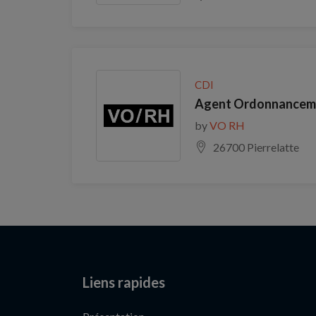
CDI
Agent Ordonnancemen
by
VO RH
26700 Pierrelatte
Liens rapides