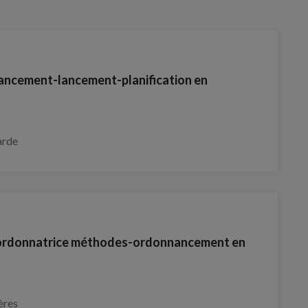
ncement-lancement-planification en
arde
ordonnatrice méthodes-ordonnancement en
ères