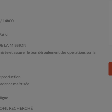
 / 14h00
RSAN
F DE LA MISSION
isée et assurer le bon déroulement des opérations sur la
e production
 cadence maîtrisée
ligne
e PROFIL RECHERCHÉ