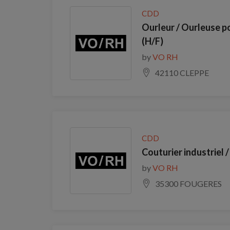
CDD
Ourleur / Ourleuse po
(H/F)
by
VO RH
42110 CLEPPE
CDD
Couturier industriel /
by
VO RH
35300 FOUGERES