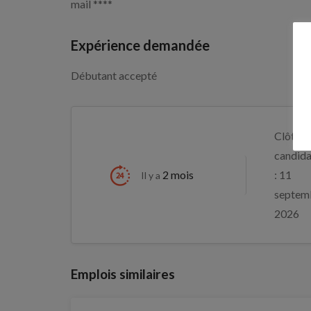
mail ****
Expérience demandée
Débutant accepté
Clôture
candida
2 mois
: 11
Il y a
septem
2026
Emplois similaires