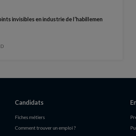
ints invisibles en industrie de l’habillemen
ND
Candidats
En
Fiches métiers
Pr
Comment trouver un emploi ?
Pu