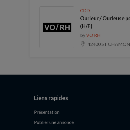
CDD
Ourleur / Ourleuse po
(H/F)
by
VO RH
42400 ST CHAMO
Liens rapides
Présentation
Publier une annonce