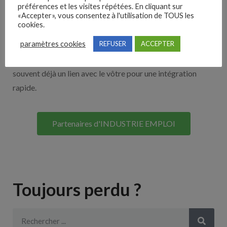
Nos solutions entreprises
préférences et les visites répétées. En cliquant sur
«Accepter», vous consentez à l'utilisation de TOUS les
cookies.
Découvrez nos partenaires ! Moteurs de recherches,
paramètres cookies
REFUSER
ACCEPTER
multidiffuseurs, sites payant… nombreux sont nos
partenaires. Si vous travaillez avec un ATS nous avons
souvent déjà un lien avec le vôtre pour une intégration
rapide.
Partenaires d'INDUSTRIE EMPLOI
Toujours perdu ?