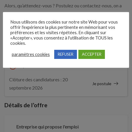
Alors, qu’attendez-vous ? Postulez ou contactez-nous, on a
forcément un job pour vous !
Nous utilisons des cookies sur notre site Web pour vous
offrir l'expérience la plus pertinente en mémorisant vos
Expérience demandée
préférences et les visites répétées. En cliquant sur
«Accepter», vous consentez à l'utilisation de TOUS les
cookies.
Débutant accepté
paramètres cookies
REFUSER
ACCEPTER
3 semaines
Il y a
Clôture des candidatures : 20
Je postule
septembre 2026
Détails de l’offre
Entreprise qui propose l'emploi