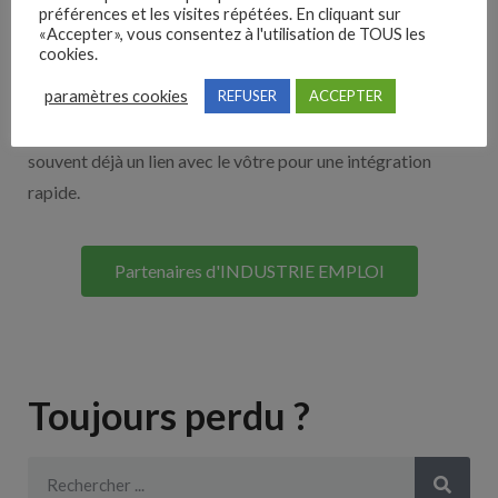
Nos solutions entreprises
préférences et les visites répétées. En cliquant sur
«Accepter», vous consentez à l'utilisation de TOUS les
cookies.
Découvrez nos partenaires ! Moteurs de recherches,
paramètres cookies
REFUSER
ACCEPTER
multidiffuseurs, sites payant… nombreux sont nos
partenaires. Si vous travaillez avec un ATS nous avons
souvent déjà un lien avec le vôtre pour une intégration
rapide.
Partenaires d'INDUSTRIE EMPLOI
Toujours perdu ?