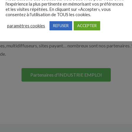
l'expérience la plus pertinente en mémorisant vos préférences
 vous aider à recruter en cliquant sur le bouton ci-dessous.
et les visites répétées. En cliquant sur «Accepter», vous
consentez à l'utilisation de TOUS les cookies.
paramètres cookies
REFUSER
ACCEPTER
Nos solutions entreprises
s, multidiffuseurs, sites payant… nombreux sont nos partenaires. 
ide.
Partenaires d'INDUSTRIE EMPLOI