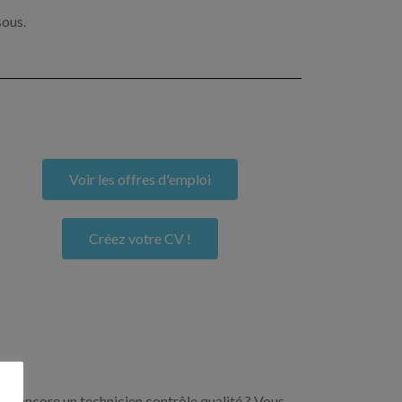
sous.
Voir les offres d'emploi
Créez votre CV !
ou encore un technicien contrôle qualité ? Vous