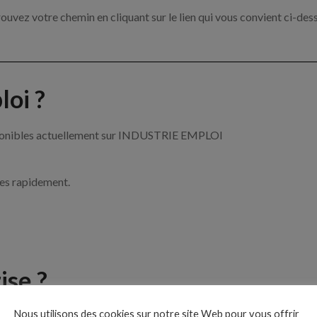
ouvez votre chemin en cliquant sur le lien qui vous convient ci-des
oi ?
disponibles actuellement sur INDUSTRIE EMPLOI
ces rapidement.
ise ?
Nous utilisons des cookies sur notre site Web pour vous offrir
e de l’industrie par exemple un mécanicien maintenance, un cariste 