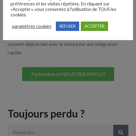
Nos solutions entreprises
préférences et les visites répétées. En cliquant sur
«Accepter», vous consentez à l'utilisation de TOUS les
cookies.
Découvrez nos partenaires ! Moteurs de recherches,
paramètres cookies
REFUSER
ACCEPTER
multidiffuseurs, sites payant… nombreux sont nos
partenaires. Si vous travaillez avec un ATS nous avons
souvent déjà un lien avec le vôtre pour une intégration
rapide.
Partenaires d'INDUSTRIE EMPLOI
Toujours perdu ?