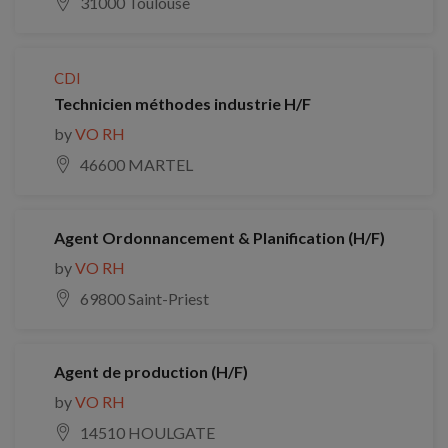
31000 Toulouse
CDI
Technicien méthodes industrie H/F
by
VO RH
46600 MARTEL
Agent Ordonnancement & Planification (H/F)
by
VO RH
69800 Saint-Priest
Agent de production (H/F)
by
VO RH
14510 HOULGATE