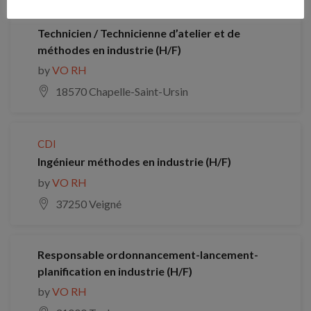
Technicien / Technicienne d’atelier et de
méthodes en industrie (H/F)
by
VO RH
18570 Chapelle-Saint-Ursin
CDI
Ingénieur méthodes en industrie (H/F)
by
VO RH
37250 Veigné
Responsable ordonnancement-lancement-
planification en industrie (H/F)
by
VO RH