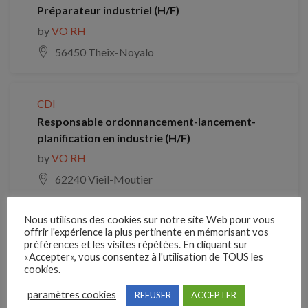
Préparateur industriel (H/F)
by
VO RH
56450 Theix-Noyalo
CDI
Responsable ordonnancement-lancement-
planification en industrie (H/F)
by
VO RH
62240 Vieil-Moutier
Nous utilisons des cookies sur notre site Web pour vous
CDI
offrir l'expérience la plus pertinente en mémorisant vos
préférences et les visites répétées. En cliquant sur
Responsable Ordonnancement H/F
«Accepter», vous consentez à l'utilisation de TOUS les
by
VO RH
cookies.
35600 Sainte-Marie
paramètres cookies
REFUSER
ACCEPTER