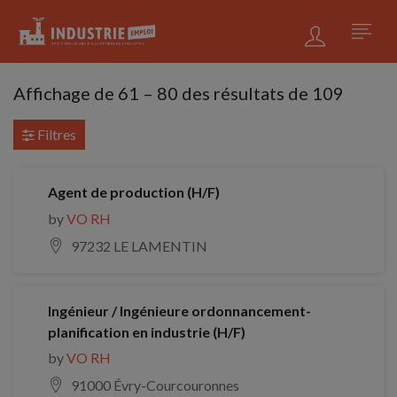
Affichage de
61
–
80
des résultats de 109
Filtres
Agent de production (H/F)
by
VO RH
97232 LE LAMENTIN
Ingénieur / Ingénieure ordonnancement-
planification en industrie (H/F)
by
VO RH
91000 Évry-Courcouronnes