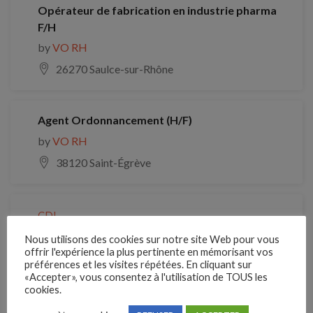
Opérateur de fabrication en industrie pharma
F/H
by
VO RH
26270 Saulce-sur-Rhône
Agent Ordonnancement (H/F)
by
VO RH
38120 Saint-Égrève
CDI
Coordinateur Flux/Ordonnancement Logistique
Nous utilisons des cookies sur notre site Web pour vous
(H/F)
offrir l'expérience la plus pertinente en mémorisant vos
préférences et les visites répétées. En cliquant sur
by
VO RH
«Accepter», vous consentez à l'utilisation de TOUS les
cookies.
41200 Romorantin-Lanthenay