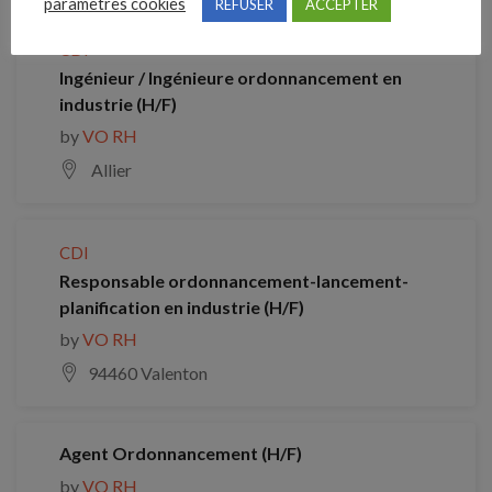
paramètres cookies
REFUSER
ACCEPTER
CDI
Ingénieur / Ingénieure ordonnancement en
industrie (H/F)
by
VO RH
Allier
CDI
Responsable ordonnancement-lancement-
planification en industrie (H/F)
by
VO RH
94460 Valenton
Agent Ordonnancement (H/F)
by
VO RH