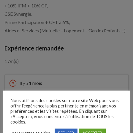
+10% IFM + 10% CP,
CSE Synergie,
Prime Participation + CET à 6%,
Aides et Services (Mutuelle – Logement – Garde d’enfants…)
Expérience demandée
1 An(s)
1 mois
Il y a
Clôture des candidatures : 5
Nous utilisons des cookies sur notre site Web pour vous
Je postule
septembre 2026
offrir l'expérience la plus pertinente en mémorisant vos
préférences et les visites répétées. En cliquant sur
«Accepter», vous consentez à l'utilisation de TOUS les
Détails de l’offre
cookies.