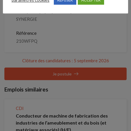
paramètres cookies
REFUSER
ACCEPTER
Entreprise qui propose l'emploi
SYNERGIE
Référence
210WFPQ
Clôture des candidatures : 5 septembre 2026
Je postule
Emplois similaires
CDI
Conducteur de machine de fabrication des
industries de l’ameublement et du bois (et
matériaux associés) (H/F)