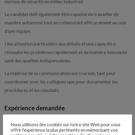
normes de sécurité en milieu industriel.
Le candidat doit également être capable de travailler de
manière autonome tout en collaborant efficacement au sein
d’une équipe.
Une attention particulière aux détails et une capacité à
résoudre les problèmes rapidement et de manière innovante
sont des qualités indispensables.
La maîtrise de la communication est cruciale, tant pour
coordonner avec les collègues que pour documenter les
procédures et les résultats.
Expérience demandée
1 An(s)
Nous utilisons des cookies sur notre site Web pour vous
offrir l'expérience la plus pertinente en mémorisant vos