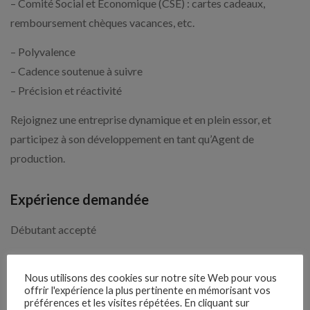
– Comité Social et Économique (CSE) : cartes cadeaux,
remboursement chèques vacances, etc.
– Polyvalence
– Cadence soutenue à suivre
– Précision et réactivité
Rejoignez une entreprise dynamique et en plein essor, et
participez à son développement en tant qu’Agent de
production.
Expérience demandée
Débutant accepté
Nous utilisons des cookies sur notre site Web pour vous
3 semaines
Il y a
offrir l'expérience la plus pertinente en mémorisant vos
préférences et les visites répétées. En cliquant sur