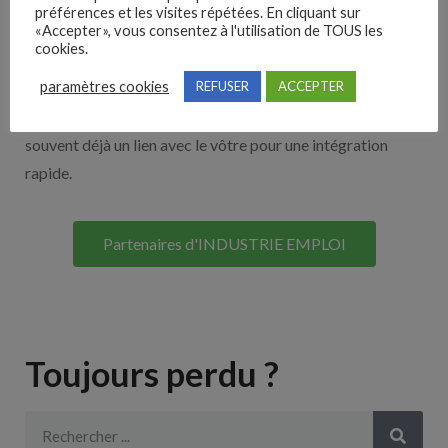
Nos solutions entreprises
préférences et les visites répétées. En cliquant sur
«Accepter», vous consentez à l'utilisation de TOUS les
cookies.
Découvrez nos partenaires ! Moteurs de recherches,
paramètres cookies
REFUSER
ACCEPTER
multidiffuseurs, sites payant… nombreux sont nos
partenaires. Si vous travaillez avec un ATS nous avons
souvent déjà un lien avec le vôtre pour une intégration
rapide.
Partenaires d'INDUSTRIE EMPLOI
Toujours perdu ?