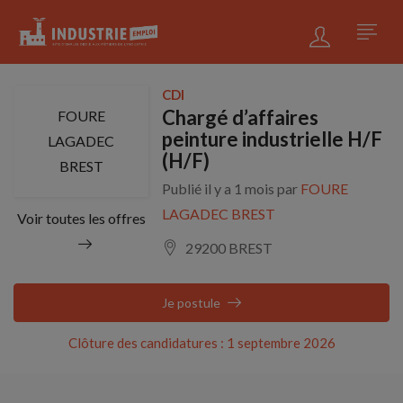
CDI
Chargé d’affaires
FOURE
peinture industrielle H/F
LAGADEC
(H/F)
BREST
Publié il y a 1 mois par
FOURE
LAGADEC BREST
Voir toutes les offres
29200 BREST
Je postule
Clôture des candidatures : 1 septembre 2026