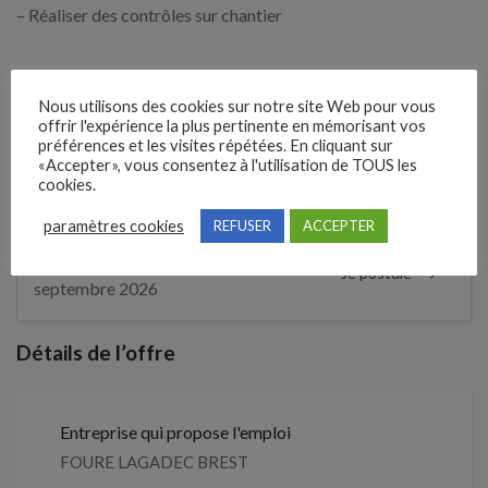
– Réaliser des contrôles sur chantier
Expérience demandée
Nous utilisons des cookies sur notre site Web pour vous
3 An(s)
offrir l'expérience la plus pertinente en mémorisant vos
préférences et les visites répétées. En cliquant sur
«Accepter», vous consentez à l'utilisation de TOUS les
cookies.
1 mois
Il y a
paramètres cookies
REFUSER
ACCEPTER
Clôture des candidatures : 1
Je postule
septembre 2026
Détails de l’offre
Entreprise qui propose l'emploi
FOURE LAGADEC BREST