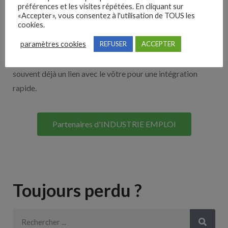
Nos solutions entreprises
préférences et les visites répétées. En cliquant sur
«Accepter», vous consentez à l'utilisation de TOUS les
cookies.
Découvrez nos partenaires ! Moteurs de recherches,
paramètres cookies
REFUSER
ACCEPTER
multidiffuseurs, sites payant… nombreux sont nos
partenaires. Si vous travaillez avec un ATS nous avons
souvent déjà un lien avec le vôtre pour une intégration
rapide.
Partenaires d'INDUSTRIE EMPLOI
Toujours perdu ?