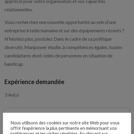
apprécié pour votre organisation et vos capacités
relationnelles.
Vous recherchez une nouvelle opportunité au sein d’une
entreprise à taille humaine et sur des équipements récents ?
N’hésitez plus, postulez Dans le cadre de sa politique
diversité, Manpower étudie, à compétences égales, toutes
candidatures dont celles de personnes en situation de
handicap
Expérience demandée
3 An(s)
2 semaines
Il y a
Nous utilisons des cookies sur notre site Web pour vous
offrir l'expérience la plus pertinente en mémorisant vos
Clôture des candidatures : 21
préférences et les visites répétées. En cliquant sur