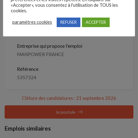
Je postule
septembre 2026
«Accepter», vous consentez à l'utilisation de TOUS les
cookies.
paramètres cookies
REFUSER
ACCEPTER
Détails de l’offre
Entreprise qui propose l'emploi
MANPOWER FRANCE
Référence
5357324
Clôture des candidatures : 21 septembre 2026
Je postule
Emplois similaires