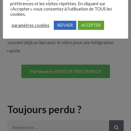
Nos solutions entreprises
préférences et les visites répétées. En cliquant sur
«Accepter», vous consentez à l'utilisation de TOUS les
cookies.
Découvrez nos partenaires ! Moteurs de recherches,
paramètres cookies
REFUSER
ACCEPTER
multidiffuseurs, sites payant… nombreux sont nos
partenaires. Si vous travaillez avec un ATS nous avons
souvent déjà un lien avec le vôtre pour une intégration
rapide.
Partenaires d'INDUSTRIE EMPLOI
Toujours perdu ?