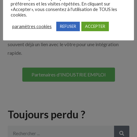
Nos solutions entreprises
préférences et les visites répétées. En cliquant sur
«Accepter», vous consentez à l'utilisation de TOUS les
cookies.
Découvrez nos partenaires ! Moteurs de recherches,
paramètres cookies
REFUSER
ACCEPTER
multidiffuseurs, sites payant… nombreux sont nos
partenaires. Si vous travaillez avec un ATS nous avons
souvent déjà un lien avec le vôtre pour une intégration
rapide.
Partenaires d'INDUSTRIE EMPLOI
Toujours perdu ?