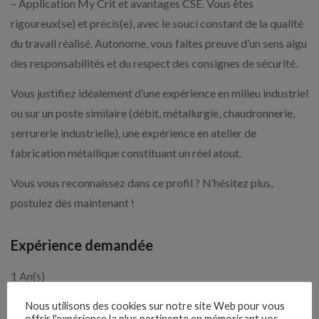
– Application My Crit et avantages CSE. Vous êtes
rigoureux(se) et précis(e), avec le souci constant de la qualité
du travail réalisé. Autonome, vous faites preuve d’un sens aigu
des responsabilités et du respect des consignes de sécurité.
Vous justifiez idéalement d’une expérience en milieu industriel
ou sur un poste similaire (débit, métallurgie, chaudronnerie,
serrurerie industrielle), une expérience en atelier de
fabrication métallique constituant un réel atout.
Vous vous reconnaissez dans ce profil ? N’hésitez plus,
postulez dès maintenant !
Expérience demandée
1 An(s)
Nous utilisons des cookies sur notre site Web pour vous
offrir l'expérience la plus pertinente en mémorisant vos