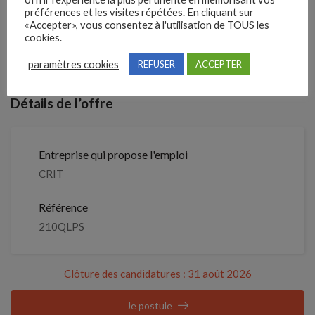
1 mois
Il y a
préférences et les visites répétées. En cliquant sur
«Accepter», vous consentez à l'utilisation de TOUS les
cookies.
Clôture des candidatures : 31 août
Je postule
2026
paramètres cookies
REFUSER
ACCEPTER
Détails de l’offre
Entreprise qui propose l'emploi
CRIT
Référence
210QLPS
Clôture des candidatures : 31 août 2026
Je postule