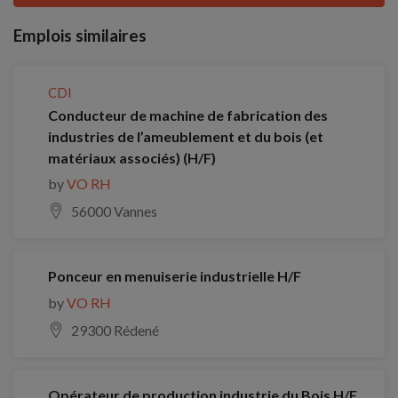
Emplois similaires
CDI
Conducteur de machine de fabrication des
industries de l’ameublement et du bois (et
matériaux associés) (H/F)
by
VO RH
56000 Vannes
Ponceur en menuiserie industrielle H/F
by
VO RH
29300 Rédené
Opérateur de production industrie du Bois H/F