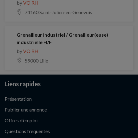
by
VO RH
74160 Saint-Julien-en-Genevois
Grenailleur industriel / Grenailleur(euse)
industrielle H/F
by
VO RH
59000 Lille
Liens rapides
Présentation
Publier une annonce
Offres d’emploi
Questions fréquentes