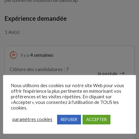
Expérience demandée
1 An(s)
4 semaines
Il y a
Clôture des candidatures : 7
Je postule
septembre 2026
Nous utilisons des cookies sur notre site Web pour vous
offrir l'expérience la plus pertinente en mémorisant vos
Détails de l’offre
préférences et les visites répétées. En cliquant sur
«Accepter», vous consentez à l'utilisation de TOUS les
cookies.
Entreprise qui propose l'emploi
paramètres cookies
REFUSER
ACCEPTER
MANPOWER FRANCE