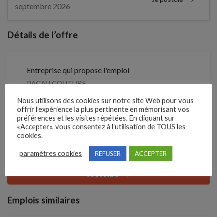
septembre 2026
Détails de l’offre
Entreprise qui propose l'emploi
PACAU COUTURE
Nous utilisons des cookies sur notre site Web pour vous
Référence
offrir l'expérience la plus pertinente en mémorisant vos
préférences et les visites répétées. En cliquant sur
210WSNZ
«Accepter», vous consentez à l'utilisation de TOUS les
cookies.
Clôture des candidatures : 5 septembre 2026
paramètres cookies
REFUSER
ACCEPTER
Je postule
Emplois similaires