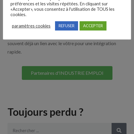
Nos solutions entreprises
préférences et les visites répétées. En cliquant sur
«Accepter», vous consentez à l'utilisation de TOUS les
cookies.
Découvrez nos partenaires ! Moteurs de recherches,
paramètres cookies
REFUSER
ACCEPTER
multidiffuseurs, sites payant… nombreux sont nos
partenaires. Si vous travaillez avec un ATS nous avons
souvent déjà un lien avec le vôtre pour une intégration
rapide.
Partenaires d'INDUSTRIE EMPLOI
Toujours perdu ?