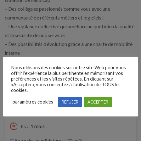
– Des collègues passionnés comme vous avec une
communauté de référents métiers et logiciels !
– Une vigilance collective qui améliore au quotidien la qualité
et la sécurité de nos services
– Des possibilités d’évolution grâce à une charte de mobilité
interne
– Une appartenance au Groupe SNEF qui s’inscrit dans une
Nous utilisons des cookies sur notre site Web pour vous
dynamique de croissance depuis plus de 115 ans
offrir l'expérience la plus pertinente en mémorisant vos
préférences et les visites répétées. En cliquant sur
«Accepter», vous consentez à l'utilisation de TOUS les
Expérience demandée
cookies.
paramètres cookies
REFUSER
ACCEPTER
Débutant accepté
1 mois
Il y a
Clôture des candidatures : 30 août