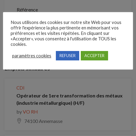
Référence
211NSQK
Nous utilisons des cookies sur notre site Web pour vous
offrir l'expérience la plus pertinente en mémorisant vos
préférences et les visites répétées. En cliquant sur
Clôture des candidatures : 20 septembre 2026
«Accepter», vous consentez à l'utilisation de TOUS les
cookies.
Je postule
paramètres cookies
REFUSER
ACCEPTER
Emplois similaires
CDI
Opérateur de 1ere transformation des métaux
(industrie métallurgique) (H/F)
by
VO RH
74100 Annemasse