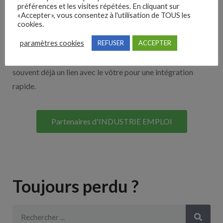
Nos solutions entreprises
préférences et les visites répétées. En cliquant sur
«Accepter», vous consentez à l'utilisation de TOUS les
cookies.
Découvrez nos partenaires ! Moteurs de recherches,
paramètres cookies
REFUSER
ACCEPTER
multidiffuseurs, sites payant… nombreux sont nos
partenaires. Si vous travaillez avec un ATS nous avons
souvent déjà un lien avec le vôtre pour une intégration
rapide.
Partenaires d'INDUSTRIE EMPLOI
Toujours perdu ?