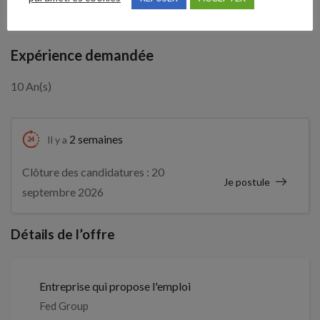
Industrielles et la RH.
Expérience demandée
10 An(s)
2 semaines
Il y a
Clôture des candidatures : 20
Je postule
septembre 2026
Détails de l’offre
Entreprise qui propose l'emploi
Fed Group