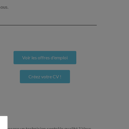
sous.
Voir les offres d'emploi
Créez votre CV !
ou encore un technicien contrôle qualité ? Vous