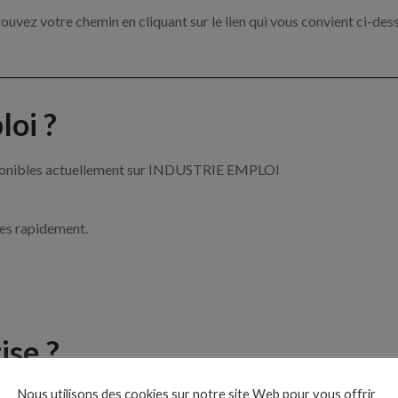
ouvez votre chemin en cliquant sur le lien qui vous convient ci-des
oi ?
disponibles actuellement sur INDUSTRIE EMPLOI
ces rapidement.
ise ?
Nous utilisons des cookies sur notre site Web pour vous offrir
e de l’industrie par exemple un mécanicien maintenance, un cariste 