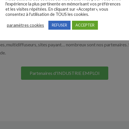
l'expérience la plus pertinente en mémorisant vos préférences
 vous aider à recruter en cliquant sur le bouton ci-dessous.
et les visites répétées. En cliquant sur «Accepter», vous
consentez à l'utilisation de TOUS les cookies.
paramètres cookies
REFUSER
ACCEPTER
Nos solutions entreprises
s, multidiffuseurs, sites payant… nombreux sont nos partenaires. 
ide.
Partenaires d'INDUSTRIE EMPLOI