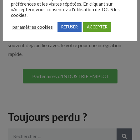
Nos solutions entreprises
préférences et les visites répétées. En cliquant sur
«Accepter», vous consentez à l'utilisation de TOUS les
cookies.
Découvrez nos partenaires ! Moteurs de recherches,
paramètres cookies
REFUSER
ACCEPTER
multidiffuseurs, sites payant… nombreux sont nos
partenaires. Si vous travaillez avec un ATS nous avons
souvent déjà un lien avec le vôtre pour une intégration
rapide.
Partenaires d'INDUSTRIE EMPLOI
Toujours perdu ?