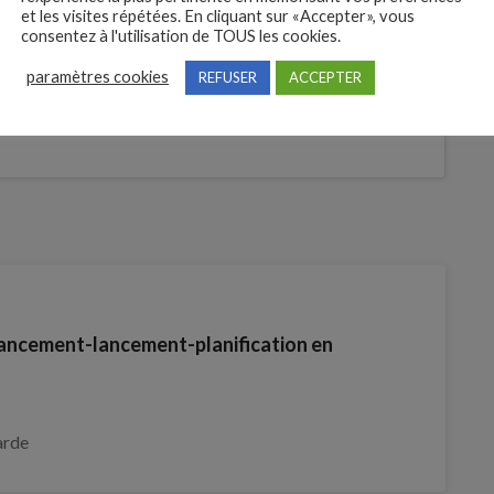
et les visites répétées. En cliquant sur «Accepter», vous
consentez à l'utilisation de TOUS les cookies.
 des
tures
paramètres cookies
REFUSER
ACCEPTER
Je postule
t
ncement-lancement-planification en
arde