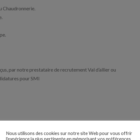
ou Chaudronnerie.
e.
pe.
çus, par notre prestataire de recrutement Val d’allier ou
ndidatures pour SMI
Nous utilisons des cookies sur notre site Web pour vous offrir
l'expérience la plus pertinente en mémorisant vos préférences