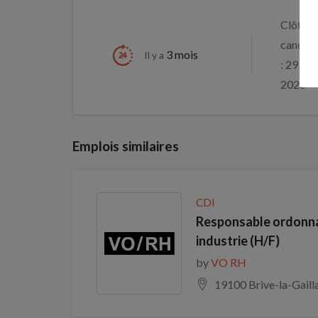
Clôture
candida
3 mois
Il y a
: 29 aoû
2026
Emplois similaires
CDI
Responsable ordonna
industrie (H/F)
by
VO RH
19100 Brive-la-Gaill