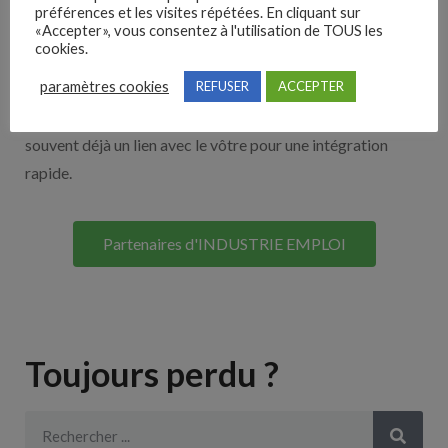
Nos solutions entreprises
préférences et les visites répétées. En cliquant sur
«Accepter», vous consentez à l'utilisation de TOUS les
cookies.
Découvrez nos partenaires ! Moteurs de recherches,
paramètres cookies
REFUSER
ACCEPTER
multidiffuseurs, sites payant… nombreux sont nos
partenaires. Si vous travaillez avec un ATS nous avons
souvent déjà un lien avec le vôtre pour une intégration
rapide.
Partenaires d'INDUSTRIE EMPLOI
Toujours perdu ?