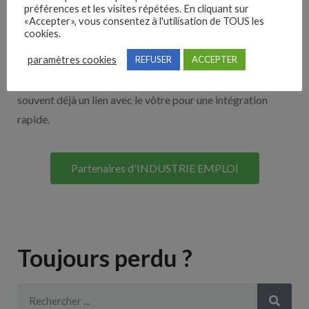
Nos solutions entreprises
préférences et les visites répétées. En cliquant sur
«Accepter», vous consentez à l'utilisation de TOUS les
cookies.
Découvrez nos partenaires ! Moteurs de recherches,
paramètres cookies
REFUSER
ACCEPTER
multidiffuseurs, sites payant… nombreux sont nos
partenaires. Si vous travaillez avec un ATS nous avons
souvent déjà un lien avec le vôtre pour une intégration
rapide.
Partenaires d'INDUSTRIE EMPLOI
Toujours perdu ?